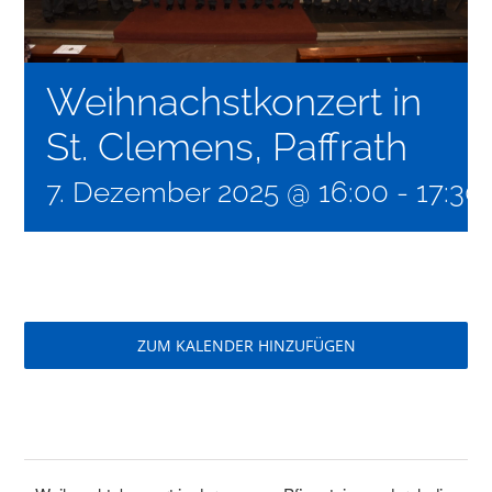
Weihnachstkonzert in
St. Clemens, Paffrath
7. Dezember 2025 @ 16:00
-
17:30
ZUM KALENDER HINZUFÜGEN