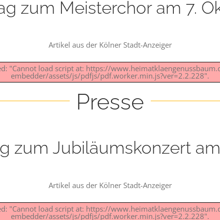
ag zum Meisterchor am 7. O
Artikel aus der Kölner Stadt-Anzeiger
led: "Cannot load script at: https://www.heimatklaengenussbaum
embedder/assets/js/pdfjs/pdf.worker.min.js?ver=2.2.228".
Presse
ag zum Jubiläumskonzert am 
Artikel aus der Kölner Stadt-Anzeiger
led: "Cannot load script at: https://www.heimatklaengenussbaum
embedder/assets/js/pdfjs/pdf.worker.min.js?ver=2.2.228".