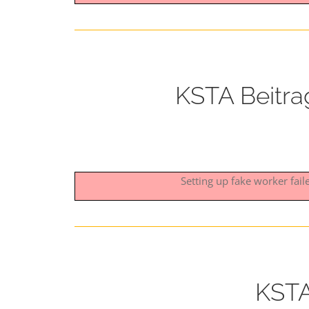
KSTA Beitra
Setting up fake worker fai
KSTA