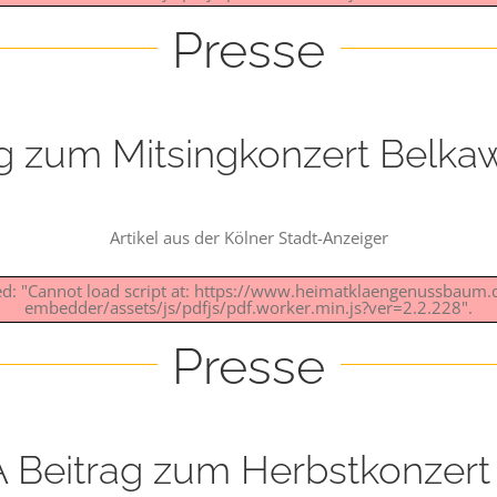
Presse
g zum Mitsingkonzert Belka
Artikel aus der Kölner Stadt-Anzeiger
led: "Cannot load script at: https://www.heimatklaengenussbaum
embedder/assets/js/pdfjs/pdf.worker.min.js?ver=2.2.228".
Presse
 Beitrag zum Herbstkonzert