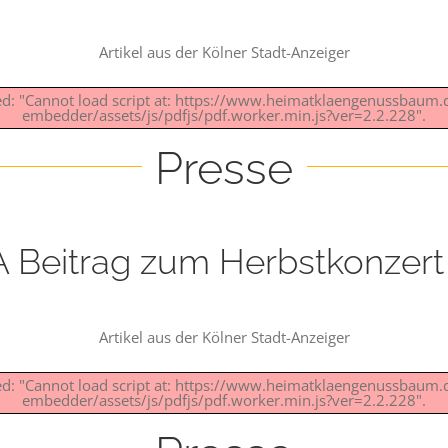
Artikel aus der Kölner Stadt-Anzeiger
led: "Cannot load script at: https://www.heimatklaengenussbaum
embedder/assets/js/pdfjs/pdf.worker.min.js?ver=2.2.228".
Presse
 Beitrag zum Herbstkonzert
Artikel aus der Kölner Stadt-Anzeiger
led: "Cannot load script at: https://www.heimatklaengenussbaum
embedder/assets/js/pdfjs/pdf.worker.min.js?ver=2.2.228".