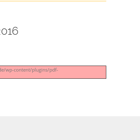
2016
.de/wp-content/plugins/pdf-