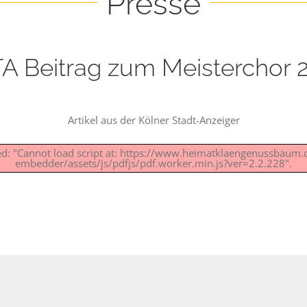
Presse
A Beitrag zum Meisterchor 
Artikel aus der Kölner Stadt-Anzeiger
led: "Cannot load script at: https://www.heimatklaengenussbaum
embedder/assets/js/pdfjs/pdf.worker.min.js?ver=2.2.228".