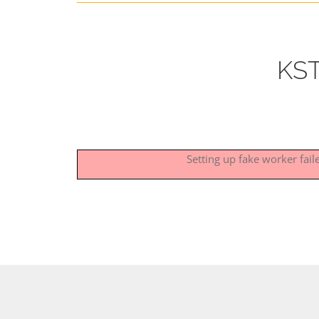
KST
Setting up fake worker fai