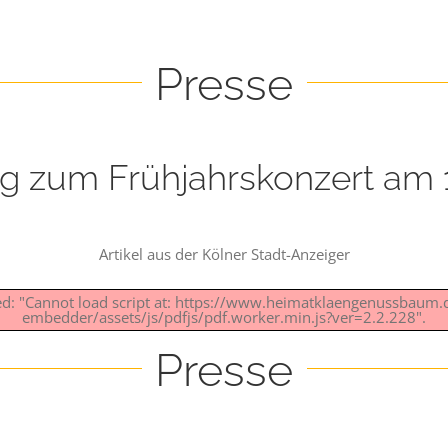
Presse
g zum Frühjahrskonzert am 
Artikel aus der Kölner Stadt-Anzeiger
led: "Cannot load script at: https://www.heimatklaengenussbaum
embedder/assets/js/pdfjs/pdf.worker.min.js?ver=2.2.228".
Presse