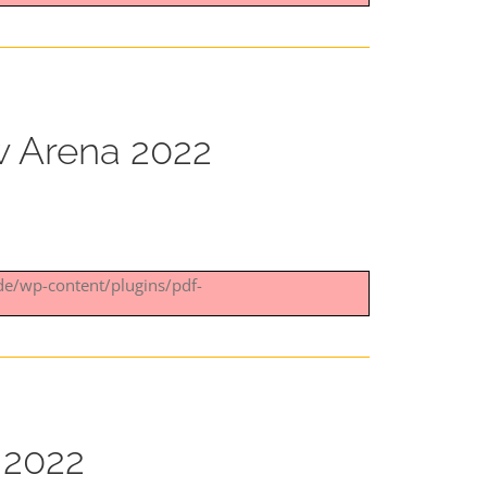
w Arena 2022
.de/wp-content/plugins/pdf-
 2022